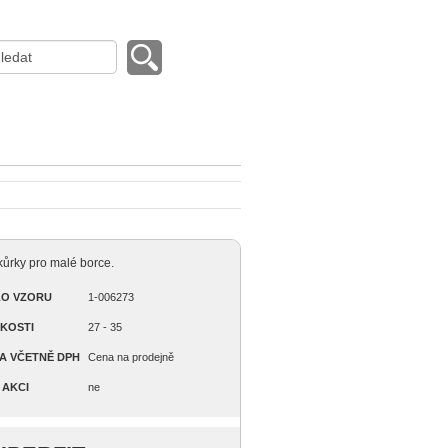
ůrky pro malé borce.
LO VZORU
1-006273
IKOSTI
27 - 35
A VČETNĚ DPH
Cena na prodejně
 AKCI
ne