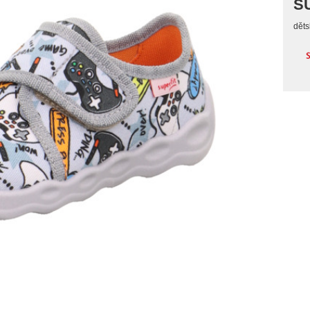
S
děts