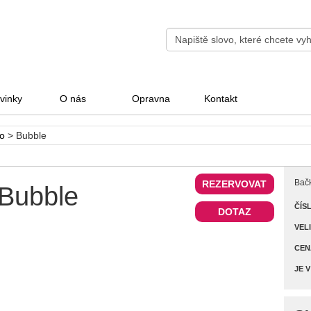
vinky
O nás
Opravna
Kontakt
ro
>
Bubble
Bačk
REZERVOVAT
Bubble
ČÍS
DOTAZ
VEL
CEN
JE V