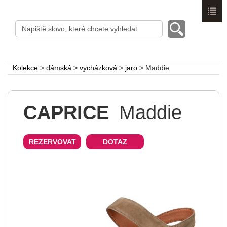
Menu
Kolekce
>
dámská
>
vycházková
>
jaro
>
Maddie
CAPRICE
Maddie
REZERVOVAT
DOTAZ