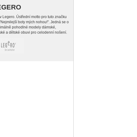
EGERO
 Legero. Ústřední motto pro tuto značku
 "Nejmilejší boty mých nohou!". Jedná se o
imálně pohodlné modely dámské,
ké a dětské obuvi pro celodenní nošení.