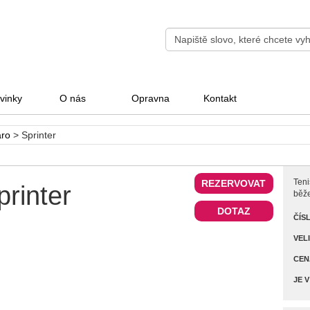
vinky
O nás
Opravna
Kontakt
aro
>
Sprinter
Teni
REZERVOVAT
printer
běže
DOTAZ
ČÍS
VEL
CEN
JE V