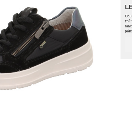
L
Obuv
zní:
max
páns