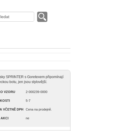
sky SPRINTER s Goretexem připomínají
ckou botu, jen jsou stylovější.
LO VZORU
2-000239-0000
IKOSTI
5-7
A VČETNĚ DPH
Cena na prodejně.
 AKCI
ne