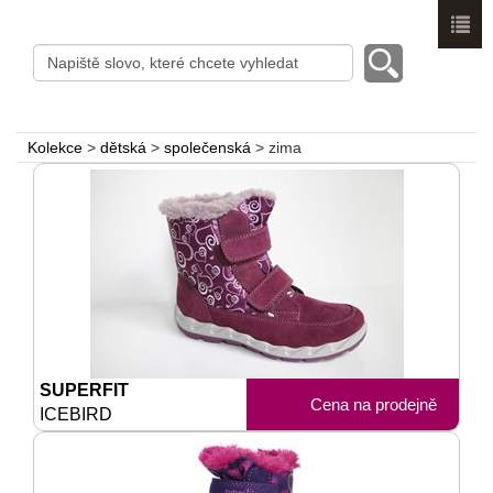
Menu
Kolekce
>
dětská
>
společenská
>
zima
SUPERFIT
Cena na prodejně
ICEBIRD