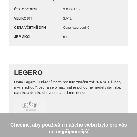
ČÍSLO VZORU
3-09621-57
VELIKOSTI
38-41
CENA VČETNĚ DPH
Cena na prodejně
JE V AKCI
ne
LEGERO
Obuv Legero. Ústřední motto pro tuto značku zní: "Nejmilejší boty
mých nohou!". Jedná se o maximálně pohodlné modely dámské,
pánské a dětské obuvi pro celodenní nošení.
Chceme, aby používání našeho webu bylo pro vás
co nejpříjemnější