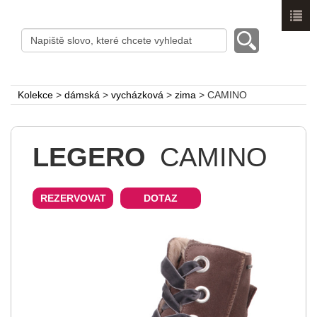
Menu
Kolekce
>
dámská
>
vycházková
>
zima
>
CAMINO
LEGERO
CAMINO
REZERVOVAT
DOTAZ