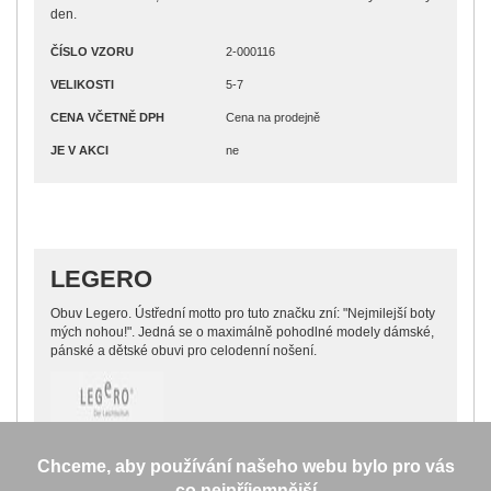
den.
ČÍSLO VZORU
2-000116
VELIKOSTI
5-7
CENA VČETNĚ DPH
Cena na prodejně
JE V AKCI
ne
LEGERO
Obuv Legero. Ústřední motto pro tuto značku zní: "Nejmilejší boty
mých nohou!". Jedná se o maximálně pohodlné modely dámské,
pánské a dětské obuvi pro celodenní nošení.
Chceme, aby používání našeho webu bylo pro vás
co nejpříjemnější