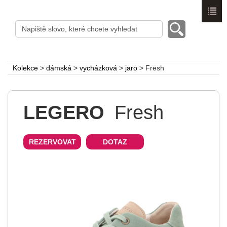
Menu
Kolekce
>
dámská
>
vycházková
>
jaro
>
Fresh
LEGERO
Fresh
REZERVOVAT
DOTAZ